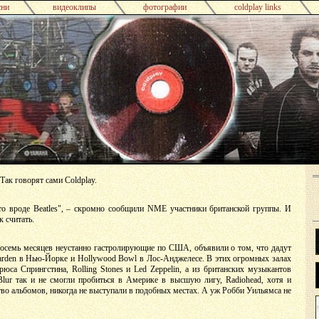
сни
видеоклипы
фотографии
coldplay links
 Так говорят сами Coldplay.
то вроде Beatles", – скромно сообщили NME участники британской группы. И
к считать.
 восемь месяцев неустанно гастролирующие по США, объявили о том, что дадут
Garden в Нью-Йорке и Hollywood Bowl в Лос-Анджелесе. В этих огромных залах
юса Спрингстина, Rolling Stones и Led Zeppelin, а из британских музыкантов
lur так и не смогли пробиться в Америке в высшую лигу, Radiohead, хотя и
о альбомов, никогда не выступали в подобных местах. А уж Робби Уильямса не