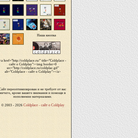
Наша кнопка
<a href="http://coldplace.ru/" title="Сoldplace -
сайт о Coldplay"><img border=0
src="http://coldplace.ru/coldplac.gif"
alt="Сoldplace - сайт о Coldplay"></a>
Сайт переоптимизирован и не требует от вас
ничего, кроме вашего внимания и помощи в
пополнении материалами.
Сoldplace - сайт о Coldplay
© 2003 -
2026