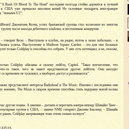
м "A Rush Of Blood То The Head" последние полгода стойко держится в лучшей
раж в США уже превысил миллион копий Не склонные поощрять иностранцев
ay "новыми U2".
llboard Джонатана Коэна, успех британской группы стал возможен во многом
группу после выхода дебютного альбома, и постоянным концертам.
– говорит Коэн. – Выступали в клубах, на радио, потом в залах побольше, – в
бились успеха. Выступление в Madison Square Garden – это для них большое
пп только Coldplay и способны его собрать. У них есть потенциал, и их, похоже,
стью Coldplay обязаны и своему лейблу, Capitol. "Такое впечатление, что
что-то такое, чего не знают представители других лейблов. Они находят
со временем не тускнеют, а наоборот, растут и развиваются".
также представляют интересы Radiohead и The Music. Именно с последними они
их мнению, The Music в скором времени способны стать лидерами новой волны
ейчас другие планы. А именно – догнать и перегнать кантри-певицу Шанайю Твен –
 популярная группа в США, – заявил NME гитарист Джонни Бакленд. – Шанайя
все равно, Coldplay американцев тоже очень сильно волнует".
BEATLES