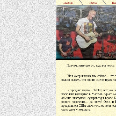
главная
пресса
пе
Причем, заметьте, это сказали не мы.
"Для американцев мы сейчас – что-
нельзя сказать, что они не имеют права та
В середине марта Coldplay, вот уже
несколько концертов в Madison Square 
обычно выступали суперзвезды вроде Бр
нового поколения… да никто! Oasis и B
продавшие в США значительное количеств
стоит даже упоминать.