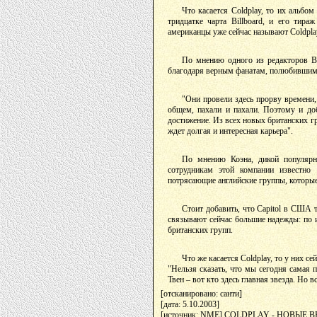
Что касается Coldplay, то их альбо
тридцатке чарта Billboard, и его ти
американцы уже сейчас называют Coldpl
По мнению одного из редакторов Bi
благодаря верным фанатам, полюбившим 
"Они провели здесь прорву времени, 
общем, пахали и пахали. Поэтому и до
достижение. Из всех новых британских гру
ждет долгая и интересная карьера".
По мнению Коэна, дикой популярно
сотрудникам этой компании известно 
потрясающие английские группы, которые 
Стоит добавить, что Capitol в США 
связывают сейчас большие надежды: по 
британских групп.
Что же касается Coldplay, то у них с
"Нельзя сказать, что мы сегодня самая
Твен – вот кто здесь главная звезда. Но 
[отсканировано: санти]
[дата: 5.10.2003]
[источник: NME] COLDPLAY - НОВЫЕ 