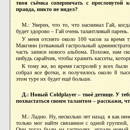
твоя съёмка соперничать с пресловутой к
правда, никто не видел?
М.: Уверен, что то, что наснимал Гай, когд
будет здорово – Гай очень талантливый парень.
У меня отснято около 100 часов за время т
Макгинн (отважный гастрольный администрат
часть записи нового альбома. Похоже, нам ск
нибудь сарайчик, чтобы хранить кассеты, которы
К тому же, во время гастролей у всех были
собрал все фотки, и получилось около 8 тыс
этом туре их будет ещё больше.
Д.: Новый Coldplayer – твоё детище. У теб
похвастаться своим талантом – расскажи, ч
М.: Ладно. Ну, несколько лет назад я как не
только мог найти связанное с одной группой,
Они тогда были на гастролях, играли новый