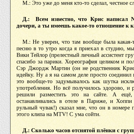
М.: Это уже до меня кто-то сделал, честное с
Д.: Всем известно, что Крис написал N
дочери, а ты имеешь какое-то отношение к 
М.: Не уверен, что там вообще была какая-
песню в то утро когда я приехал в студию, мы
Вики Тейлор (прелестный личный ассистент гру
спасибо за парики. Хореография целиком и по
Сэр Джордж Мартин (он не родственник Крис
идейку. Ну а я на самом деле просто соединил 
это вообще-то задумывалось как шутка искл
употребления. Но всё получилось здорово, и 
решили разместить это на сайте. А ещё
останавливались в отеле в Париже, и Хоппи
рульный чувак!) сказал мне, что он в номере 
этого клипа на MTV! С ума сойти.
Д.: Сколько часов отснятой плёнки с груп