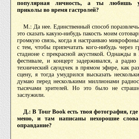
популярная личность, а ты любишь ус
приколы во время гастролей?
М.: Да нее. Единственный способ поразвлечь
это сказать какую-нибудь пакость моим сотовар
громкую связь, когда я настраиваю микрофоны
с тем, чтобы припечатать кого-нибудь через 
стадионе с прекрасной акустикой. Однажды в
фестивале, и концерт задерживался, а радио
технический саундчек в прямом эфире, как ра
сцену, я тогда умудрился высказать нескольк
думаю перед несколькими миллионами радиос
тысячами зрителей. Но это было не страш
заслужили.
Д.: В Tour Book есть твоя фотография, где
меню, и там написаны нехорошие слова
оправдание?