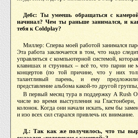
Дебс: Ты умеешь обращаться с камерой
начинал? Чем ты раньше занимался, и ка
тебя к Coldplay?
Миллер: Сперва моей работой занимался пар
Эта работа заключается в том, что надо след
управляться с компьютерной системой, котора
клавишах и струнных – всё то, что парни не 
концертов (по той причине, что у них тол
талантливый парень, и ему предложили
представление альбома какой-то другой группы
В первый месяц тура в поддержку A Rush Of
числе во время выступления на Гластонбери,
колонок. Когда они начали искать, кем бы замен
и изо всех сил старался привлечь их внимание.
Д.: Так как же получилось, что ты выр
оказался «человеком с камерой»?