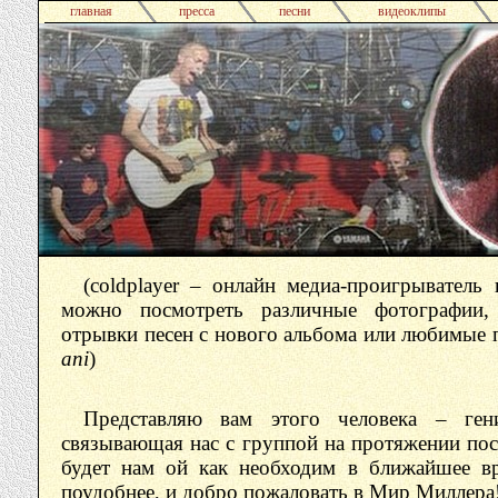
главная
пресса
песни
видеоклипы
(coldplayer – онлайн медиа-проигрыватель 
можно посмотреть различные фотографии,
отрывки песен с нового альбома или любимые 
ani
)
Представляю вам этого человека – ген
связывающая нас с группой на протяжении посл
будет нам ой как необходим в ближайшее вр
поудобнее, и добро пожаловать в Мир Миллера