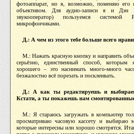
фотоаппарат, но я, возможно, поменяю ег
объективом. Для аудио-записи я и Дэн 
звукооператор) пользуемся системой 
микрофончиками.
Д.: А чем из этого тебе больше всего нрав
М.: Нажать красную кнопку и направить объе
серьёзно, единственный способ, которым 
хорошего – это наснимать много-много час
безжалостно всё порезать и посклеивать.
Д.: А как ты редактируешь и выбира
Кстати, а ты покажешь нам смонтированны
М.: Я стараюсь загружать в компьютер то
просматриваю часовую кассету и выбираю м
которые интересны или хорошо смотрятся. Итак