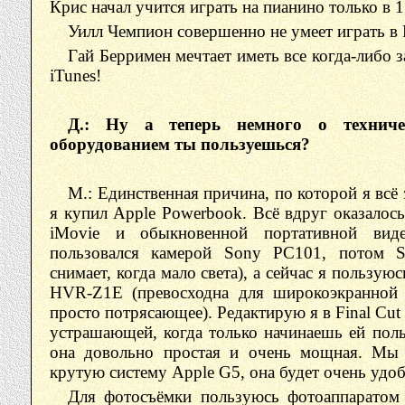
Крис начал учится играть на пианино только в 1
Уилл Чемпион совершенно не умеет играть в P
Гай Берримен мечтает иметь все когда-либо 
iTunes!
Д.: Ну а теперь немного о технич
оборудованием ты пользуешься?
М.: Единственная причина, по которой я всё 
я купил Apple Powerbook. Всё вдруг оказалось
iMovie и обыкновенной портативной ви
пользовался камерой Sony PC101, потом 
снимает, когда мало света), а сейчас я пользу
HVR-Z1E (превосходна для широкоэкранной 
просто потрясающее). Редактирую я в Final Cut
устрашающей, когда только начинаешь ей поль
она довольно простая и очень мощная. Мы 
крутую систему Apple G5, она будет очень удоб
Для фотосъёмки пользуюсь фотоаппаратом 