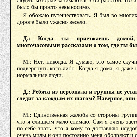
людей, которые занимаются этой работой. Но ин
было бы просто невыносимо.
Я обожаю путешествовать. Я был во многих 
дороге было ужасно весело.
Д.: Когда ты приезжаешь домой
многочасовыми рассказами о том, где ты бы
М.: Нет, никогда. Я думаю, это самое скуч
подвергнуть кого-либо. Когда я дома, я даже 
нормальные люди.
Д.: Ребята из персонала и группы не уст
следит за каждым их шагом? Наверное, они э
М.: Единственная жалоба со стороны группы
что я слишком мало снимаю. Сам я очень заст
по себе знать, что я кому-то доставляю неудо
очень милы и они постоянно меня ободряют и о