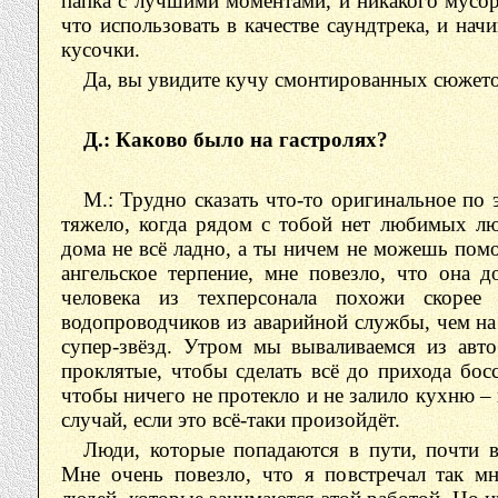
папка с лучшими моментами, и никакого мусо
что использовать в качестве саундтрека, и на
кусочки.
Да, вы увидите кучу смонтированных сюжето
Д.: Каково было на гастролях?
М.: Трудно сказать что-то оригинальное по 
тяжело, когда рядом с тобой нет любимых лю
дома не всё ладно, а ты ничем не можешь пом
ангельское терпение, мне повезло, что она 
человека из техперсонала похожи скорее
водопроводчиков из аварийной службы, чем на
супер-звёзд. Утром мы вываливаемся из авт
проклятые, чтобы сделать всё до прихода бос
чтобы ничего не протекло и не залило кухню – 
случай, если это всё-таки произойдёт.
Люди, которые попадаются в пути, почти в
Мне очень повезло, что я повстречал так м