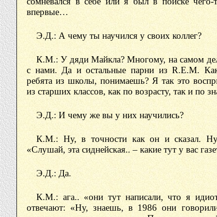
сомневался в себе или я был в поиске чего-т
впервые…
Э.Д.: А чему ты научился у своих коллег?
К.М.: У дяди Майкла? Многому, на самом де
с нами. Да и остальные парни из R.E.M. Ка
ребята из школы, понимаешь? Я так это воспр
из старших классов, как по возрасту, так и по з
Э.Д.: И чему же вы у них научились?
К.М.: Ну, в точности как он и сказал. Н
«Слушай, эта сиднейская.. – какие тут у вас газ
Э.Д.: Да.
К.М.: ага.. «они тут написали, что я идио
отвечают: «Ну, знаешь, в 1986 они говорили