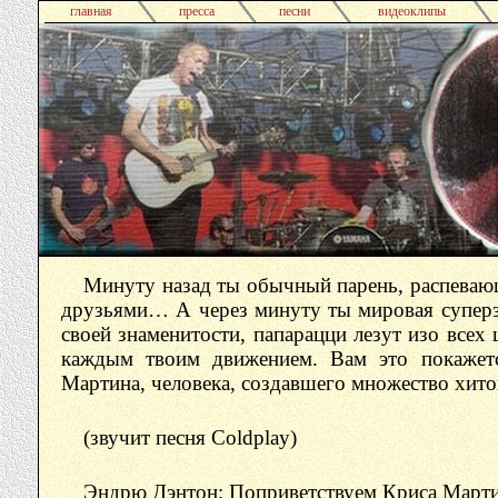
главная
пресса
песни
видеоклипы
Минуту назад ты обычный парень, распевающ
друзьями… А через минуту ты мировая суперзв
своей знаменитости, папарацци лезут изо всех 
каждым твоим движением. Вам это покажет
Мартина, человека, создавшего множество хито
(звучит песня Coldplay)
Эндрю Дэнтон: Поприветствуем Криса Марти