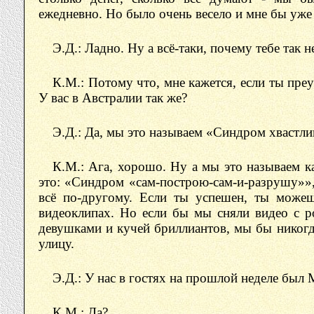
ежедневно. Но было очень весело и мне бы уже 
Э.Д.: Ладно. Ну а всё-таки, почему тебе так 
К.М.: Потому что, мне кажется, если ты преу
У вас в Австралии так же?
Э.Д.: Да, мы это называем «Синдром хвастли
К.М.: Ага, хорошо. Ну а мы это называем к
это: «Синдром «сам-построю-сам-и-разрушу»», 
всё по-другому. Если ты успешен, ты можеш
видеоклипах. Но если бы мы сняли видео с р
девушками и кучей бриллиантов, мы бы никогд
улицу.
Э.Д.: У нас в гостях на прошлой неделе был 
К.М.: Да?