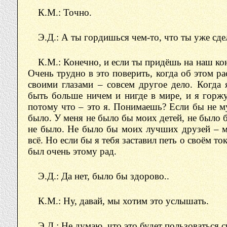
К.М.: Точно.
Э.Д.: А ты гордишься чем-то, что ты уже сде
К.М.: Конечно, и если ты придёшь на наш ко
Очень трудно в это поверить, когда об этом р
своими глазами – совсем другое дело. Когда 
быть больше ничем и нигде в мире, и я горжу
потому что – это я. Понимаешь? Если бы не м
было. У меня не было бы моих детей, не было 
не было. Не было бы моих лучших друзей – м
всё. Но если бы я тебя заставил петь о своём т
был очень этому рад.
Э.Д.: Да нет, было бы здорово..
К.М.: Ну, давай, мы хотим это услышать.
Э.Д.: Не думаю, что это будет пользоваться 