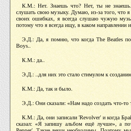
К.М.: Нет. Знаешь что? Нет, ты не знаешь
слушать свою музыку. Думаю, из-за того, что я 
своих ошибках, я всегда слушаю чужую музы
потому что я всегда ищу, в каком направлении 
Э.Д.: Да, я помню, что когда The Beatles п
Boys..
К.М.: да..
Э.Д.: ..для них это стало стимулом к созданию 
К.М.: Да, так и было.
Э.Д.: Они сказали: «Нам надо создать что-то
К.М.: Да, они записали 'Revolver' и когда Бр
сказал: «Я запишу альбом ещё лучше», а пот
Pepper'. Такие вещи необходимы. Поэтому мы