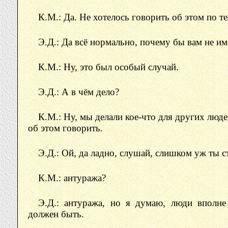
К.М.: Да. Не хотелось говорить об этом по те
Э.Д.: Да всё нормально, почему бы вам не им
К.М.: Ну, это был особый случай.
Э.Д.: А в чём дело?
К.М.: Ну, мы делали кое-что для других люд
об этом говорить.
Э.Д.: Ой, да ладно, слушай, слишком уж ты с
К.М.: антуража?
Э.Д.: антуража, но я думаю, люди вполне
должен быть.