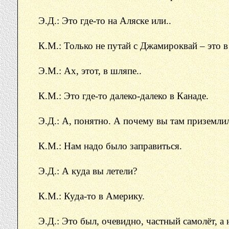
Э.Д.: Это где-то на Аляске или..
К.М.: Только не путай с Джамироквай – это в
Э.М.: Ах, этот, в шляпе..
К.М.: Это где-то далеко-далеко в Канаде.
Э.Д.: А, понятно. А почему вы там приземли
К.М.: Нам надо было заправиться.
Э.Д.: А куда вы летели?
К.М.: Куда-то в Америку.
Э.Д.: Это был, очевидно, частный самолёт, а н