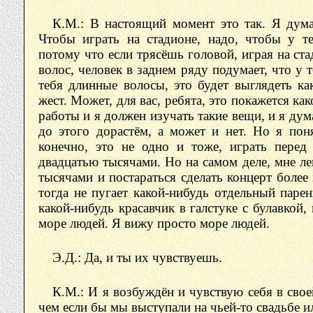
К.М.: В настоящий момент это так. Я дума
Чтобы играть на стадионе, надо, чтобы у т
потому что если трясёшь головой, играя на ста
волос, человек в заднем ряду подумает, что у т
тебя длинные волосы, это будет выглядеть ка
жест. Может, для вас, ребята, это покажется ка
работы и я должен изучать такие вещи, и я дум
до этого дорастём, а может и нет. Но я пон
конечно, это не одно и тоже, играть перед
двадцатью тысячами. Но на самом деле, мне ле
тысячами и постараться сделать концерт более
тогда не пугает какой-нибудь отдельный паре
какой-нибудь красавчик в галстуке с булавкой
море людей. Я вижу просто море людей.
Э.Д.: Да, и ты их чувствуешь.
К.М.: И я возбуждён и чувствую себя в свое
чем если бы мы выступали на чьей-то свадьбе ил