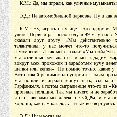
К.М.: Да, мы играли, как уличные музыканты
Э.Д.: На автомобильной парковке. Ну и как в
К.М.: Ну, играть на улице – это здорово. М
улице. Первый раз было году в 99-м, у нас с 
сказали друг другу: «Мы действительно 
талантливы, у нас может что-то получитьс
самомнение. И так мы сказали: «Мы пойдём в 
мы отличные музыканты, и мы зададим жар
вокруг всех прохожих и заработаем кучу дене
шапки или кепки». Не помню точно, какие у
Вот с такой решимостью устроить людям празд
мы пошли и играли минут пять, сыграли 
Гарфанкеля, а потом сыграли ещё что-то из «Кн
прогнала полиция. Так мы ничего и не зарабо
что с каверами мы далеко не уйдём, и мы п
хороши, как нам казалось – и так всё вернулось 
Э.Д.: Ну и когда вы..