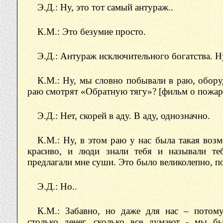
Э.Д.: Ну, это тот самый антураж..
К.М.: Это безумие просто.
Э.Д.: Антураж исключительного богатства. Н
К.М.: Ну, мы словно побывали в раю, обор
раю смотрят «Обратную тягу»? [фильм о пожа
Э.Д.: Нет, скорей в аду. В аду, однозначно.
К.М.: Ну, в этом раю у нас была такая воз
красиво, и люди знали тебя и называли т
предлагали мне суши. Это было великолепно, 
Э.Д.: Но..
К.М.: Забавно, но даже для нас – потом
столько денег, сколько все думают - мы б