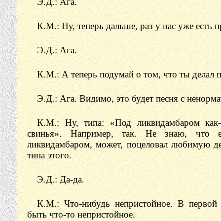
Э.Д.: Ага.
К.М.: Ну, теперь дальше, раз у нас уже есть п
Э.Д.: Ага.
К.М.: А теперь подумай о том, что ты делал
Э.Д.: Ага. Видимо, это будет песня с ненор
К.М.: Ну, типа: «Под ликвидамбаром как-
свинья». Например, так. Не знаю, что
ликвидамбаром, может, поцеловал любимую де
типа этого.
Э.Д.: Да-да.
К.М.: Что-нибудь непристойное. В первой
быть что-то непристойное.