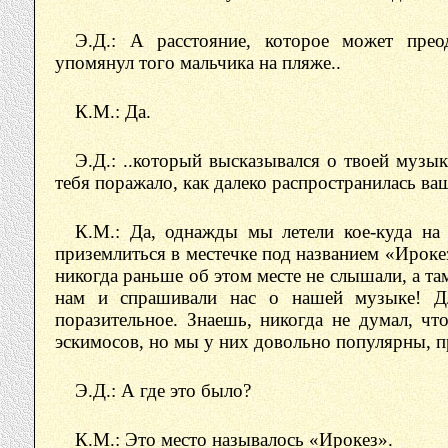
Э.Д.: А расстояние, которое может пре
упомянул того мальчика на пляже..
К.М.: Да.
Э.Д.: ..который высказывался о твоей музык
тебя поражало, как далеко распространилась ва
К.М.: Да, однажды мы летели кое-куда на
приземлиться в местечке под названием «Ироке
никогда раньше об этом месте не слышали, а т
нам и спрашивали нас о нашей музыке! Д
поразительное. Знаешь, никогда не думал, чт
эскимосов, но мы у них довольно популярны, пр
Э.Д.: А где это было?
К.М.: Это место называлось «Ирокез».