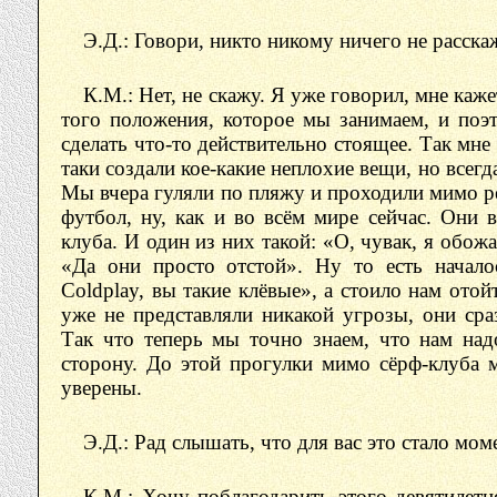
Э.Д.: Говори, никто никому ничего не расскаж
К.М.: Нет, не скажу. Я уже говорил, мне каж
того положения, которое мы занимаем, и поэ
сделать что-то действительно стоящее. Так мне
таки создали кое-какие неплохие вещи, но всег
Мы вчера гуляли по пляжу и проходили мимо р
футбол, ну, как и во всём мире сейчас. Они 
клуба. И один из них такой: «О, чувак, я обож
«Да они просто отстой». Ну то есть начало
Coldplay, вы такие клёвые», а стоило нам отой
уже не представляли никакой угрозы, они сра
Так что теперь мы точно знаем, что нам на
сторону. До этой прогулки мимо сёрф-клуба 
уверены.
Э.Д.: Рад слышать, что для вас это стало мо
К.М.: Хочу поблагодарить этого девятилетн