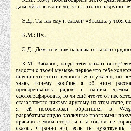
даже яйца не выросли, за то, что он разрушил 
Э.Д.: Ты так ему и сказал? «Знаешь, у тебя 
К.М.: Ну..
Э.Д.: Девятилетним пацанам от такого трудно
К.М.: Забавно, когда тебя кто-то оскорбля
гадости о твоей музыке, первое что тебе хочетс
внешности этого человека. Это ужасно, но не
знаю, почему вообще я об этом расск
припарковалась рядом с нашим домо
сфотографировать, то ли ещё что-то от нас хоте
сказал такого никому другому на этом свете, но
я ей посоветовал обратиться в Weigh
разрабатывающую различные программы похуда
красиво с моей стороны и я совсем не горжу
сказал. Странно это, если ты чувствуешь, 