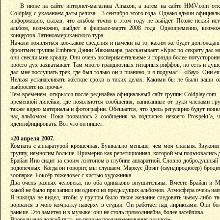
В июне на сайте интернет-магазина Amazon, а затем на сайте HMV.com от
Coldplay, с указанием даты релиза – 3 сентября этого года. Однако админ официал
информацию, сказав, что альбом точно в этом году не выйдет. Позже некий ист
альбом, возможно, выйдет в феврале-марте 2008 года. Одновременно, возм
концертов Латиноамериканского тура.
Начали появляться кое-какие сведения и намёки на то, каким же будет долгождан
фронтмен группы Embrace Дэнни Макнамара, рассказывает: «Крис по секрету дал мн
они снесли мне крышу. Они очень экспериментальные и гораздо более потусторонн
просто дух захватывает. Там много грандиозных гитарных риффов, но есть и ду
дал мне послушать трек, где был только он и пианино, и я подумал – «Вау». Они е
Нельзя устанавливать жёсткие сроки в таких делах. Какими бы не были ваши о
выбросите их прочь».
Тем временем, открылся после редизайна официальный сайт группы Coldplay.com. Н
временной линейки, где появляются сообщения, написанные от руки членами гр
также видео материалы и фотографии. Обещается, что здесь регулярно будут появл
над альбомом. Пока появилось 2 сообщения за подписью некоего Prospekt’a, 
идентифицировать. Вот что он пишет:
«
20 апреля 2007.
Комната с аппаратурой крошечная. Буквально меньше, чем моя спальня. Звуконе
группу, немногим больше. Примерно как репетиционная, которой мы пользовались до
Брайан Ино сидит за своим лэптопом в глубине аппаратной. Словно добродушный
подопечных. Когда он говорит, мы слушаем. Маркус Дрэвг (саундпродюсер) бродит
зоопарке. Боксёр-тяжеловес с кистью художника.
Два очень разных человека, но оба одинаково внушительны. Вместе Брайан и М
какой не было при записи ни одного из предыдущих альбомов. Атмосфера очень на
Я никогда не видел, чтобы у группы было такое желание следовать чьему-либо тв
ворвался в мою комнатку наверху в студии. Он работает над лириксами. Они бол
раньше. Это заметно и в музыке: они не столь прямолинейна, более затейлива.
Впереди ещё долгий путь, но первые предзнаменования радуют».