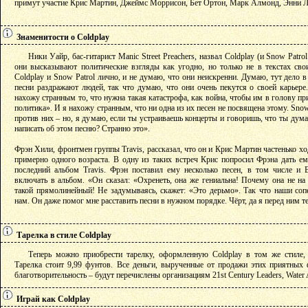
примут участие Крис Мартин, Джеймс Моррисон, Бет Ортон, Марк Алмонд, Энни Ле
Знаменитости о Coldplay
Ники Уайр, бас-гитарист Manic Street Preachers, назвал Coldplay (и Snow Patrol
они высказывают политические взгляды как угодно, но только не в текстах сво
Coldplay и Snow Patrol лично, и не думаю, что они неискренни. Думаю, тут дело в
песни раздражают людей, так что думаю, что они очень пекутся о своей карьер
нахожу странным то, что нужна такая катастрофа, как война, чтобы им в голову 
политика». И я нахожу странным, что ни одна из их песен не посвящена этому. Snow
против них – но, я думаю, если ты устраиваешь концерты и говоришь, что ты дум
написать об этом песню? Странно это».
Фрэн Хили, фронтмен группы Travis, рассказал, что он и Крис Мартин частенько хо
примерно одного возраста. В одну из таких встреч Крис попросил Фрэна дать е
последний альбом Travis. Фрэн поставил ему несколько песен, в том числе и B
включать в альбом. «Он сказал: «Охренеть, она же гениальна! Почему она не на
такой прямолинейный! Не задумываясь, скажет: «Это дерьмо». Так что наши сопе
нам. Он даже помог мне расставить песни в нужном порядке. Чёрт, да я перед ним т
Тарелка в стиле Coldplay
Теперь можно приобрести тарелку, оформленную Coldplay в том же стиле,
Тарелка стоит 9,99 фунтов. Все деньги, вырученные от продажи этих приятных 
благотворительность – будут перечислены организациям 21st Century Leaders, Water 
Играй как Coldplay