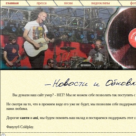
главная
пресса
песни
видеоклипы
фот
Вы думали наш сайт умер? - НЕТ! Мы не можем себе позволить так поступить с
Не смотря на то, что в прежнем виде его уже не будет, мы позволим себе поддержат
нами любима.
Дорогие
санти
и
ani
, мы будем помнить ваш вклад и постараемся поддержать этот с
Фанулуб Coldplay.