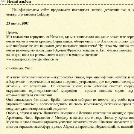
Новый альбом
На официальном сайте продолжают появляться записи, держащие нас в ку
четвёртого альбома Coldplay:
23 июля, 2007
Привет,
Мы только что вернулись из Испании, где мы записывали кое-какие вокальные парт
очень жарко и очень красиво. Вернувшись, обнаружили, что Англию затопило. Эт
моё воображение или на самом деле наступает конец света? Ну, пока мы ещё на это
очень рекомендую послушать Юджина Фрэнсиса младшего. Его музыка поможет 
ваши дни, пока вы размышляете о жизни в мокром костюме.
www.myspace.com/eugenefrancisjnr
с любовью, Уилл.
Мы путешествовали налегке – акустическая гитара, пара микрофонов, ноутбук и н
в Барселоне – переезжали из церкви в церковь, устраиваясь, где получится: перед
играли у ног архангелов. Это странная сцена: силы небесные смотрят сверх
окруживших один-единственный микрофон – громко поющих хором под а
отражающихся от стен церкви.
Они записывают бэк-вокал. Брайан частенько собирает их вместе: ему особо нрав
управляет записью и воспроизведением на своём компьютере, бесконечно прося по
получает удовлетворительный результат.
Образы, звуки и вкусы Латинской Америки и Испании совершенно очевидно прони
Аргентину, Чили, Бразилию и Мексику в начале этого года. Потом у Криса воз
Музыка и слова начали отражать усиление испанской темы. Никаких маракасов и к
многом отражают атмосферу Буэнос-Айреса и Барселоны. Неуловимый, но важный 