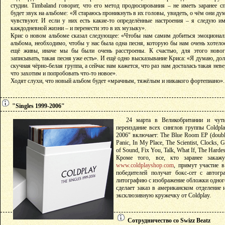
студии. Timbaland говорит, что его метод продюсирования – не иметь заранее с
будет звук на альбоме: «Я стараюсь проникнуть в их головы, увидеть, о чём они ду
чувствуют. И если у них есть какие-то определённые настроения – я следую им
каждодневной жизни – и перенести это в их музыку».
Крис о новом альбоме сказал следующее: «Чтобы нам самим добиться эмоционал
альбома, необходимо, чтобы у нас была одна песня, которую бы нам очень хотело
ещё живы, иначе мы бы были очень расстроены. К счастью, для этого ново
записывать, такая песня уже есть». И ещё одно высказывание Криса: «Я думаю, до
скучная чёрно-белая группа, а сейчас нам кажется, что раз нам досталась такая нев
что захотим и попробовать что-то новое».
Ходят слухи, что новый альбом будет «мрачным, тяжёлым и никакого фортепиано».
"Singles 1999-2006"
24 марта в Великобритании и чут
переиздание всех синглов группы Coldpla
2006" включает: The Blue Room EP (double 
Panic, In My Place, The Scientist, Clocks,
of Sound, Fix You, Talk, What If, The Hardes
Кроме того, все, кто заранее закажу
www.coldplayshop.com
, примут участие 
победителей получат бокс-сет с автог
литографию с изображение обложки одного 
сделает заказ в американском отделение 
эксклюзивную кружечку от Coldplay.
Сотрудничество со Swizz Beatz