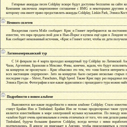
Гитарные аккорды песен Coldplay вскоре будут доступны бесплатно на сайте к
Компания заключила лицензионное соглашение с BMG и некоторыми другими 
которому она имеет право предоставлять аккорды Coldplay, Linkin Park, Элвиса Кос
Немного сплетен
Воскресная газета Мэйл сообщает: Крис и Гвинет перебираются на постоянн
известно, что пара продала свой дом в Нью-Йорке и купила ещё один в Лондоне п
Как сообщает неназванный источник, «Крис и Гвинет хотят, чтобы их дети получили
Латиноамериканский тур
С 14 февраля по 4 марта проходил концертный тур Coldplay по Латинской Ам
Чили, Аргентине, Бразилии и Мексике. Фэны, конечно, ждали, что будут исполнять
на концертах не прозвучало – Крис объяснил это тем, что «они боятся интернета 
всех настоящим сюрпризом». Зато на концертах было сыграно несколько старых 
последние годы – Shiver, Parachutes, High Speed. Также Крис пару раз порадовал 
Элвиса Пресли. Фотографии и кое-какие аудиозаписи с прошедшего тура можно най
Подробности о новом альбоме
Выясняются кое-какие подробности о новом альбоме Coldplay. Стало известн
станут Брайан Ино и Timbaland. Брайан Ино не только продюсировал такие груп
является известнейшим в мире электронной музыки музыкантом. По поводу новог
«альбом будет очень оригинальным и очень отличаться от того, что они делали рань
Timbaland, будучи большим фанатом Coldplay, всегда мечтал с ними поработать
подтвердились. В апреле он приезжает в Англию, чтобы присоединиться к групп