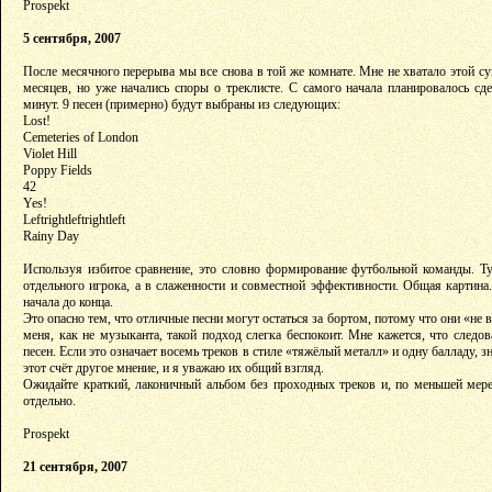
Prospekt
5 сентября, 2007
После месячного перерыва мы все снова в той же комнате. Мне не хватало этой с
месяцев, но уже начались споры о треклисте. С самого начала планировалось сд
минут. 9 песен (примерно) будут выбраны из следующих:
Lost!
Cemeteries of London
Violet Hill
Poppy Fields
42
Yes!
Leftrightleftrightleft
Rainy Day
Используя избитое сравнение, это словно формирование футбольной команды. Ту
отдельного игрока, а в слаженности и совместной эффективности. Общая картин
начала до конца.
Это опасно тем, что отличные песни могут остаться за бортом, потому что они «не
меня, как не музыканта, такой подход слегка беспокоит. Мне кажется, что след
песен. Если это означает восемь треков в стиле «тяжёлый металл» и одну балладу, з
этот счёт другое мнение, и я уважаю их общий взгляд.
Ожидайте краткий, лаконичный альбом без проходных треков и, по меньшей мере
отдельно.
Prospekt
21 сентября, 2007