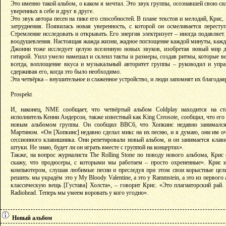
Это именно такой альбом, о каком я мечтал. Это звук группы, осознавшей свою си
уверенных в себе и друг в друге.
Это звук автора песен на пике его способностей. В плане текстов и мелодий, Крис
затруднения. Появилась новая уверенность, с которой он осмеливается пересту
Стремление исследовать и открывать. Его энергия электризует – иногда подавляет
воодушевления. Настоящая жажда жизни, жадное поглощение каждой минуты, каждог
Джонни тоже исследует целую вселенную новых звуков, изобретая новый мир д
гитарой. Уилл умело намешал и склеил такты и размеры, создав ритмы, которые вед
всегда, воплощение вкуса и музыкальный авторитет группы – руководил и упра
сдерживая его, когда это было необходимо.
Эта четвёрка – внушительное и слаженное устройство, и люди запомнят их благода
Prospekt
И, наконец, NME сообщает, что четвёртый альбом Coldplay находится на ст
исполнитель Кенни Андерсон, также известный как King Creosote, сообщил, что ег
новым альбомом группы. Он сообщил BBC6, что Хопкинс недавно занимался
Мартином. «Он [Хопкинс] недавно сделал микс на их песню, и я думаю, они им оч
сессионного клавишника. Они репетировали новый альбом, и он занимается клав
штуки. Не знаю, будет ли он играть вместе с группой на концертах».
Также, на вопрос журналиста The Rolling Stone по поводу нового альбома, Крис 
скажу, что продюсеры, с которыми мы работаем – просто охрененные». Крис и
компьютером, слушая любимые песни и преследуя при этом свои корыстные цел
решить: мы украдём это у My Bloody Valentine, а это у Rammstein, а это из первого
классическую вещь [Густава] Холста», – говорит Крис. «Это плагиаторский рай
Radiohead. Теперь мы умеем воровать у кого угодно».
Новый альбом