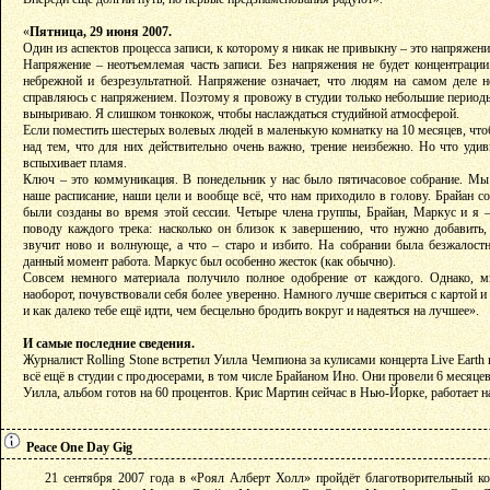
«
Пятница, 29 июня 2007.
Один из аспектов процесса записи, к которому я никак не привыкну – это напряжени
Напряжение – неотъемлемая часть записи. Без напряжения не будет концентрации.
небрежной и безрезультатной. Напряжение означает, что людям на самом деле н
справляюсь с напряжением. Поэтому я провожу в студии только небольшие периоды
выныриваю. Я слишком тонкокож, чтобы наслаждаться студийной атмосферой.
Если поместить шестерых волевых людей в маленькую комнатку на 10 месяцев, чтоб
над тем, что для них действительно очень важно, трение неизбежно. Но что удив
вспыхивает пламя.
Ключ – это коммуникация. В понедельник у нас было пятичасовое собрание. Мы
наше расписание, наши цели и вообще всё, что нам приходило в голову. Брайан со
были созданы во время этой сессии. Четыре члена группы, Брайан, Маркус и я 
поводу каждого трека: насколько он близок к завершению, что нужно добавить,
звучит ново и волнующе, а что – старо и избито. На собрании была безжалостн
данный момент работа. Маркус был особенно жесток (как обычно).
Совсем немного материала получило полное одобрение от каждого. Однако, м
наоборот, почувствовали себя более уверенно. Намного лучше свериться с картой и 
и как далеко тебе ещё идти, чем бесцельно бродить вокруг и надеяться на лучшее».
И самые последние сведения.
Журналист Rolling Stone встретил Уилла Чемпиона за кулисами концерта Live Earth 
всё ещё в студии с продюсерами, в том числе Брайаном Ино. Они провели 6 месяцев
Уилла, альбом готов на 60 процентов. Крис Мартин сейчас в Нью-Йорке, работает н
Peace One Day Gig
21 сентября 2007 года в «Роял Алберт Холл» пройдёт благотворительный ко