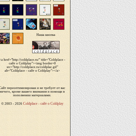
Наша кнопка
<a href="http://coldplace.ru/" title="Сoldplace -
сайт о Coldplay"><img border=0
src="http://coldplace.ru/coldplac.gif"
alt="Сoldplace - сайт о Coldplay"></a>
Сайт переоптимизирован и не требует от вас
ничего, кроме вашего внимания и помощи в
пополнении материалами.
Сoldplace - сайт о Coldplay
© 2003 -
2026