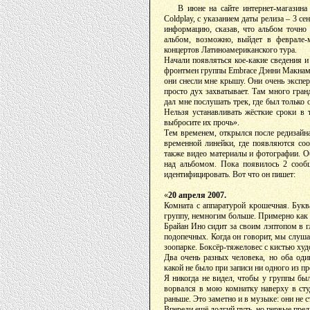
В июне на сайте интернет-магазин
Coldplay, с указанием даты релиза – 3 с
информацию, сказав, что альбом точно 
альбом, возможно, выйдет в феврале
концертов Латиноамериканского тура.
Начали появляться кое-какие сведения и
фронтмен группы Embrace Дэнни Макнамар
они снесли мне крышу. Они очень экспер
просто дух захватывает. Там много гра
дал мне послушать трек, где был только 
Нельзя устанавливать жёсткие сроки в
выбросите их прочь».
Тем временем, открылся после редизайна
временной линейки, где появляются со
также видео материалы и фотографии. Об
над альбомом. Пока появилось 2 сообщ
идентифицировать. Вот что он пишет:
«
20 апреля 2007.
Комната с аппаратурой крошечная. Букв
группу, немногим больше. Примерно как р
Брайан Ино сидит за своим лэптопом в 
подопечных. Когда он говорит, мы слуша
зоопарке. Боксёр-тяжеловес с кистью ху
Два очень разных человека, но оба од
какой не было при записи ни одного из 
Я никогда не видел, чтобы у группы был
ворвался в мою комнатку наверху в сту
раньше. Это заметно и в музыке: они не с
Впереди ещё долгий путь, но первые пре