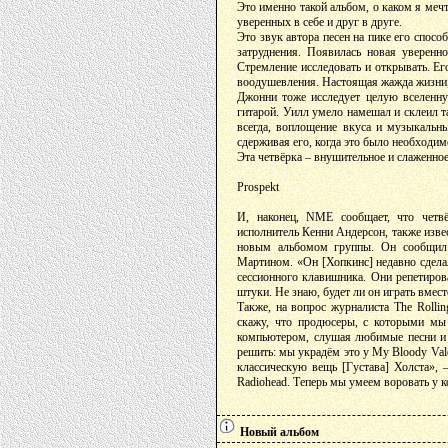
Это именно такой альбом, о каком я меч
уверенных в себе и друг в друге.
Это звук автора песен на пике его спосо
затруднения. Появилась новая уверенно
Стремление исследовать и открывать. Ег
воодушевления. Настоящая жажда жизни, 
Джонни тоже исследует целую вселенну
гитарой. Уилл умело намешал и склеил та
всегда, воплощение вкуса и музыкальн
сдерживая его, когда это было необходим
Эта четвёрка – внушительное и слаженное
Prospekt
И, наконец, NME сообщает, что четвё
исполнитель Кенни Андерсон, также изве
новым альбомом группы. Он сообщил 
Мартином. «Он [Хопкинс] недавно сделал
сессионного клавишника. Они репетиров
штуки. Не знаю, будет ли он играть вмест
Также, на вопрос журналиста The Rollin
скажу, что продюсеры, с которыми мы 
компьютером, слушая любимые песни и 
решить: мы украдём это у My Bloody Valen
классическую вещь [Густава] Холста», 
Radiohead. Теперь мы умеем воровать у к
Новый альбом