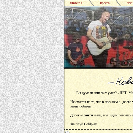
главная
пресса
пес
Вы думали наш сайт умер? - НЕТ! Мы 
Не смотря на то, что в прежнем виде его
нами любима.
Дорогие
санти
и
ani
, мы будем помнить в
Фанулуб Coldplay.