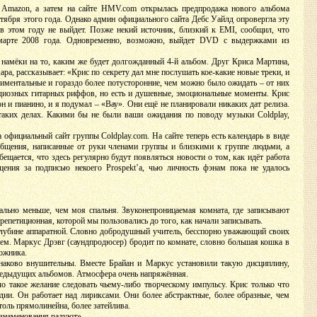
а Amazon, а затем на сайте HMV.com открылась предпродажа нового альбома
ентября этого года. Однако админ официального сайта Дебс Уайлд опровергла эту
в этом году не выйдет. Позже некий источник, близкий к EMI, сообщил, что
-марте 2008 года. Одновременно, возможно, выйдет DVD с выдержками из
 намёки на то, каким же будет долгожданный 4-й альбом. Друг Криса Мартина,
а, рассказывает: «Крис по секрету дал мне послушать кое-какие новые треки, и
иментальные и гораздо более потусторонние, чем можно было ожидать – от них
ндиозных гитарных риффов, но есть и душевные, эмоциональные моменты. Крис
он и пианино, и я подумал – «Вау». Они ещё не планировали никаких дат релиза.
 таких делах. Какими бы не были ваши ожидания по поводу музыки Coldplay,
 официальный сайт группы Coldplay.com. На сайте теперь есть календарь в виде
общения, написанные от руки членами группы и близкими к группе людьми, а
ещается, что здесь регулярно будут появляться новости о том, как идёт работа
ения за подписью некоего Prospekt’a, чью личность фэнам пока не удалось
ально меньше, чем моя спальня. Звуконепроницаемая комната, где записывают
епетиционная, которой мы пользовались до того, как начали записывать.
глубине аппаратной. Словно добродушный учитель, бесспорно уважающий своих
ем. Маркус Дрэвг (саундпродюсер) бродит по комнате, словно большая кошка в
дожника.
инаково внушительны. Вместе Брайан и Маркус установили такую дисциплину,
предыдущих альбомов. Атмосфера очень напряжённая.
о такое желание следовать чьему-либо творческому импульсу. Крис только что
дии. Он работает над лириксами. Они более абстрактные, более образные, чем
толь прямолинейна, более затейлива.
дзнаменования радуют».