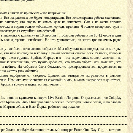
орому я никак не привыкну – это напряжение.
. Без напряжения не будет концентрации. Без концентрации работа становится
ие означает, что людям на самом деле не наплевать. Сам я не очень хорошо
овожу в студии только небольшие периоды времени. Я только заныриваю туда и
наслаждаться студийной атмосферой.
в маленькую комнатку на 10 месяцев, чтобы они работали по 10-12 часов в день
нь важно, трение неизбежно. Но что удивительно, от этого трения очень редко
ик у нас было пятичасовое собрание. Мы обсудили наш подход, наши методы,
ё, что нам приходило в голову. Брайан составил список всех 25 песен, которые
тыре члена группы, Брайан, Маркус и я – все поделились своими мыслями по
изок к завершению, что нужно добавить, что нужно убрать или заменить, что
 и избито. На собрании была безжалостно препарирована вся проделанная на
нно жесток (как обычно).
олное одобрение от каждого. Однако, мы отнюдь не погрузились в уныние,
енно. Намного лучше свериться с картой и знать, в каком направлении двигаться,
о бродить вокруг и надеяться на лучшее».
Чемпиона за кулисами концерта Live Earth в Лондоне. Он рассказал, что Coldplay
исле Брайаном Ино. Они провели 6 месяцев, репетируя новые песни, и, по словам
ис Мартин сейчас в Нью-Йорке, работает над вокалом.
ерт Холл» пройдёт благотворительный концерт Peace One Day Gig, в котором