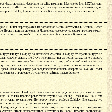
оре будут доступны бесплатно на сайте компании Musicnotes Inc., MXTabs.com.
лашение с BMG и некоторыми другими звукозаписывающими компаниями, по
аккорды Coldplay, Linkin Park, Элвиса Костелло и ряда других музыкантов.
Крис и Гвинет перебираются на постоянное место жительства в Англию. Стало
Нью-Йорке и купила ещё один в Лондоне по соседству со своим прежним домом.
с и Гвинет хотят, чтобы их дети получили образование в Британии».
онцертный тур Coldplay по Латинской Америке. Coldplay отыграли концерты в
эны, конечно, ждали, что будут исполняться новые песни, однако ничего нового
снил это тем, что «они боятся интернета и хотят, чтобы новый альбом стал для
нцертах было сыграно несколько старых песен, крайне редко исполняющихся в
gh Speed. Также Крис пару раз порадовал поклонников кавером на Love Me Tender
аудиозаписи с прошедшего тура можно найти на нашем форуме.
 новом альбоме Coldplay. Стало известно, что продюсерами будущего альбома
 Ино не только продюсировал такие группы как Talking Heads и U2, но и сам
ной музыки музыкантом. По поводу нового альбома Coldplay Ино сказал, что
ь отличаться от того, что они делали раньше».
dplay, всегда мечтал с ними поработать, и вот теперь слухи о его участии
в Англию, чтобы присоединиться к группе в их новой, недавно построенной,