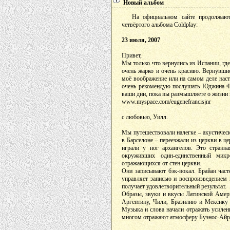
Новый альбом
На официальном сайте продолжают 
четвёртого альбома Coldplay:
23 июля, 2007
Привет,
Мы только что вернулись из Испании, гд
очень жарко и очень красиво. Вернувши
моё воображение или на самом деле насту
очень рекомендую послушать Юджина Ф
ваши дни, пока вы размышляете о жизни
www.myspace.com/eugenefrancisjnr
с любовью, Уилл.
Мы путешествовали налегке – акустическ
в Барселоне – переезжали из церкви в це
играли у ног архангелов. Это странн
окруживших один-единственный мик
отражающихся от стен церкви.
Они записывают бэк-вокал. Брайан часте
управляет записью и воспроизведением н
получает удовлетворительный результат.
Образы, звуки и вкусы Латинской Амери
Аргентину, Чили, Бразилию и Мексику 
Музыка и слова начали отражать усилени
многом отражают атмосферу Буэнос-Айре