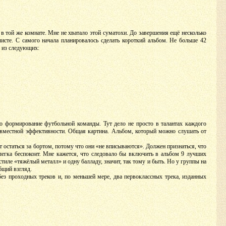
в той же комнате. Мне не хватало этой суматохи. До завершения ещё несколько
листе. С самого начала планировалось сделать короткий альбом. Не больше 42
ы из следующих:
но формирование футбольной команды. Тут дело не просто в талантах каждого
совместной эффективности. Общая картина. Альбом, который можно слушать от
т остаться за бортом, потому что они «не вписываются». Должен признаться, что
слегка беспокоит. Мне кажется, что следовало бы включить в альбом 9 лучших
 стиле «тяжёлый металл» и одну балладу, значит, так тому и быть. Но у группы на
бщий взгляд.
ез проходных треков и, по меньшей мере, два первоклассных трека, изданных