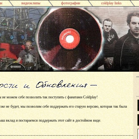
ни
видеоклипы
фотографии
coldplay links
не можем себе позволить так поступить с фанатами Coldplay!
 уже не будет, мы позволим себе поддержать его старую версию, которая так была
аш вклад и постараемся поддержать этот сайт в достойном виде.