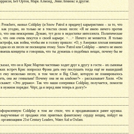
ррисон, Бет Ортон, Марк Алмонд, Энни Леннокс и другие.
 Preachers, назвал Coldplay (и Snow Patrol в придачу) карьеристами – за то, что
как угодно, но только не в текстах своих песен: «Я не имею ничего против
ю, что они неискренни. Думаю, тут дело в недостатке интеллекта. Политические
, что они очень пекутся о своей карьере. <…> Ничего не меняется. Я только
тастрофа, как война, чтобы им в голову пришло: «О, у Америки плохая внешняя
одна из их песен не посвящена этому. Snow Patrol или Coldplay – ничего не имею
аиваешь концерты и говоришь, что ты думаешь о подобных вещах, почему бы не
казал, что он и Крис Мартин частенько ходят друг к другу в гости – их сыновья
аких встреч Крис попросил Фрэна дать ему послушать тогда ещё не вышедший
л ему несколько песен, в том числе и Big Chair, которую не планировалось
еть, она же гениальна! Почему она не на альбоме?» - рассказывает Хили. «Он
скажет: «Это дерьмо». Так что наши соперники Coldplay, получается, помогли
в нужном порядке. Чёрт, да я перед ним теперь в долгу!»
 оформленную Coldplay в том же стиле, что и продававшаяся ранее кружка.
, вырученные от продажи этих приятных фанатскому сердцу вещиц, пойдут на
организациям 21st Century Leaders, Water Aid и Oxfam.