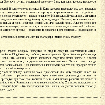
тал. Это звук группы, осознавшей свою силу. Звук четверых человек, полностью
бностей. В плане текстов и мелодий, Крис, кажется, преодолел всё свои прошлые
сть, с которой он осмеливается переступить границы известного и удобного.
о энергия электризует – иногда подавляет. Маниакальный узел любви, страсти и
жадное поглощение каждой минуты, каждого дня. Он знает, что времени мало.
ю новых звуков, изобретая новый мир для каждой песни. Альбом полон его
кты и размеры, создав ритмы, которые ведут, чем следуют за песней. Гай – как
ый авторитет группы – руководил и управлял всем процессом, подталкивая и
о.
 устройство, и люди запомнят их благодаяря именно этому альбому.
ртый альбом Coldplay находится на стадии сведения. Шотландский автор-
стный как King Creosote, сообщил, что его продюсер Джон Хопкинс работает над
BBC6, что Хопкинс недавно занимался сведением песни вместе с Крисом
 микс на их песню, и я думаю, они им очень довольны. Он у них что-то вроде
али новый альбом, и он занимается клавишными, так что они пробуют разные
е с группой на концертах».
g Stone по поводу нового альбома, Крис сказал: «Не хочу говорить много, но
работаем – просто охрененные». Крис и компания проводят долгие часы за
преследуя при этом свои корыстные цели. «Мы можем работать над чем-то и
tine, а это у Rammstein, а это из первого альбома Jay-Z, а потом послушаем эту
– говорит Крис. «Это плагиаторский рай. Раньше мы умели воровать только у
ого угодно».