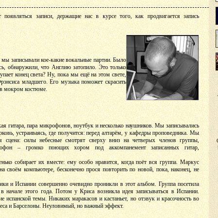
появляться записи, держащие нас в курсе того, как продвигается запись
е мы записывали кое-какие вокальные партии. Было
сь, обнаружили, что Англию затопило. Это только
пает конец света? Ну, пока мы ещё на этом свете,
рэнсиса младшего. Его музыка поможет скрасить
 в мокром костюме.
ая гитара, пара микрофонов, ноутбук и несколько наушников. Мы записывались
рковь, устраиваясь, где получится: перед алтарём, у кафедры проповедника. Мы
ая сцена: силы небесные смотрят сверху вниз на четверых членов группы,
рофон – громко поющих хором под аккомпанемент записанных гитар,
нько собирает их вместе: ему особо нравится, когда поёт вся группа. Маркус
а своём компьютере, бесконечно прося повторить по новой, пока, наконец, не
ки и Испании совершенно очевидно проникли в этот альбом. Группа посетила
в начале этого года. Потом у Криса возникла идея записываться в Испании.
е испанской темы. Никаких маракасов и кастаньет, но отзвук и красочность во
са и Барселоны. Неуловимый, но важный эффект.