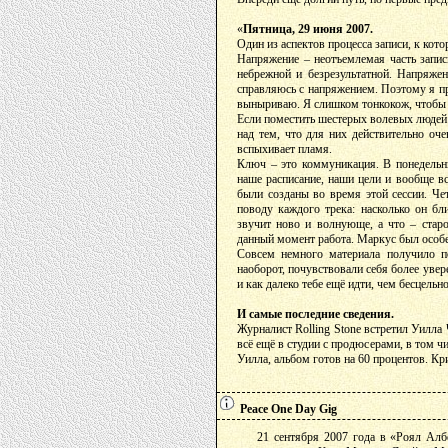
«
Пятница, 29 июня 2007.
Один из аспектов процесса записи, к кот
Напряжение – неотъемлемая часть записи
небрежной и безрезультатной. Напряжен
справляюсь с напряжением. Поэтому я пр
выныриваю. Я слишком тонкокож, чтобы 
Если поместить шестерых волевых людей 
над тем, что для них действительно оче
вспыхивает пламя.
Ключ – это коммуникация. В понедельн
наше расписание, наши цели и вообще вс
были созданы во время этой сессии. Че
поводу каждого трека: насколько он бл
звучит ново и волнующе, а что – старо
данный момент работа. Маркус был особе
Совсем немного материала получило п
наоборот, почувствовали себя более увер
и как далеко тебе ещё идти, чем бесцельн
И самые последние сведения.
Журналист Rolling Stone встретил Уилла 
всё ещё в студии с продюсерами, в том ч
Уилла, альбом готов на 60 процентов. Кр
Peace One Day Gig
21 сентября 2007 года в «Роял Алб