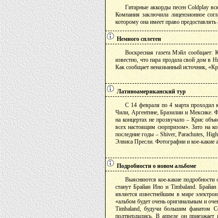
Гитарные аккорды песен Coldplay вск
Компания заключила лицензионное сог
которому она имеет право предоставлять 
Немного сплетен
Воскресная газета Мэйл сообщает: 
известно, что пара продала свой дом в 
Как сообщает неназванный источник, «Кри
Латиноамериканский тур
С 14 февраля по 4 марта проходил к
Чили, Аргентине, Бразилии и Мексике. Ф
на концертах не прозвучало – Крис объя
всех настоящим сюрпризом». Зато на ко
последние годы – Shiver, Parachutes, Hi
Элвиса Пресли. Фотографии и кое-какие 
Подробности о новом альбоме
Выясняются кое-какие подробности о
станут Брайан Ино и Timbaland. Брайан
является известнейшим в мире электрон
«альбом будет очень оригинальным и очен
Timbaland, будучи большим фанатом Col
подтвердились. В апреле он приезжает 