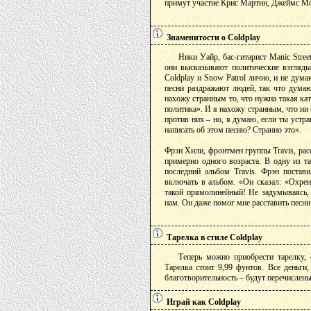
примут участие Крис Мартин, Джеймс Мо
Знаменитости о Coldplay
Ники Уайр, бас-гитарист Manic Street
они высказывают политические взгляды 
Coldplay и Snow Patrol лично, и не дума
песни раздражают людей, так что думаю
нахожу странным то, что нужна такая ка
политика». И я нахожу странным, что ни 
против них – но, я думаю, если ты устр
написать об этом песню? Странно это».
Фрэн Хили, фронтмен группы Travis, расс
примерно одного возраста. В одну из т
последний альбом Travis. Фрэн постави
включать в альбом. «Он сказал: «Охрен
такой прямолинейный! Не задумываясь, 
нам. Он даже помог мне расставить песни 
Тарелка в стиле Coldplay
Теперь можно приобрести тарелку,
Тарелка стоит 9,99 фунтов. Все деньги
благотворительность – будут перечислены 
Играй как Coldplay