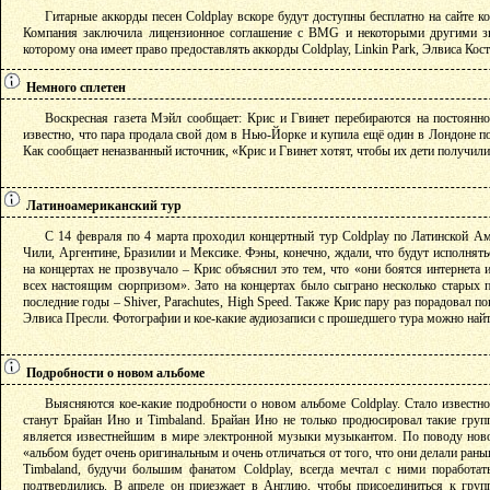
Гитарные аккорды песен Coldplay вскоре будут доступны бесплатно на сайте к
Компания заключила лицензионное соглашение с BMG и некоторыми другими 
которому она имеет право предоставлять аккорды Coldplay, Linkin Park, Элвиса Кос
Немного сплетен
Воскресная газета Мэйл сообщает: Крис и Гвинет перебираются на постоянн
известно, что пара продала свой дом в Нью-Йорке и купила ещё один в Лондоне п
Как сообщает неназванный источник, «Крис и Гвинет хотят, чтобы их дети получили
Латиноамериканский тур
С 14 февраля по 4 марта проходил концертный тур Coldplay по Латинской Ам
Чили, Аргентине, Бразилии и Мексике. Фэны, конечно, ждали, что будут исполнять
на концертах не прозвучало – Крис объяснил это тем, что «они боятся интернета 
всех настоящим сюрпризом». Зато на концертах было сыграно несколько старых 
последние годы – Shiver, Parachutes, High Speed. Также Крис пару раз порадовал 
Элвиса Пресли. Фотографии и кое-какие аудиозаписи с прошедшего тура можно най
Подробности о новом альбоме
Выясняются кое-какие подробности о новом альбоме Coldplay. Стало известн
станут Брайан Ино и Timbaland. Брайан Ино не только продюсировал такие груп
является известнейшим в мире электронной музыки музыкантом. По поводу новог
«альбом будет очень оригинальным и очень отличаться от того, что они делали рань
Timbaland, будучи большим фанатом Coldplay, всегда мечтал с ними поработать
подтвердились. В апреле он приезжает в Англию, чтобы присоединиться к групп