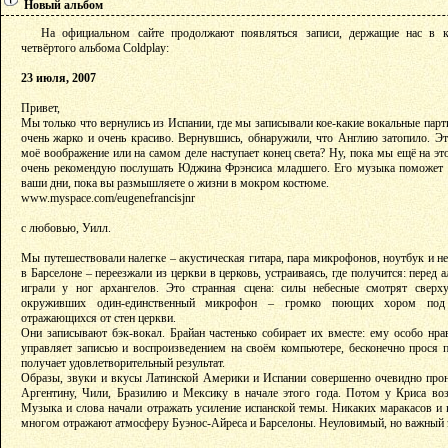
Новый альбом
На официальном сайте продолжают появляться записи, держащие нас в ку
четвёртого альбома Coldplay:
23 июля, 2007
Привет,
Мы только что вернулись из Испании, где мы записывали кое-какие вокальные парт
очень жарко и очень красиво. Вернувшись, обнаружили, что Англию затопило. Эт
моё воображение или на самом деле наступает конец света? Ну, пока мы ещё на это
очень рекомендую послушать Юджина Фрэнсиса младшего. Его музыка поможет 
ваши дни, пока вы размышляете о жизни в мокром костюме.
www.myspace.com/eugenefrancisjnr
с любовью, Уилл.
Мы путешествовали налегке – акустическая гитара, пара микрофонов, ноутбук и н
в Барселоне – переезжали из церкви в церковь, устраиваясь, где получится: перед
играли у ног архангелов. Это странная сцена: силы небесные смотрят сверх
окруживших один-единственный микрофон – громко поющих хором под а
отражающихся от стен церкви.
Они записывают бэк-вокал. Брайан частенько собирает их вместе: ему особо нрав
управляет записью и воспроизведением на своём компьютере, бесконечно прося по
получает удовлетворительный результат.
Образы, звуки и вкусы Латинской Америки и Испании совершенно очевидно прони
Аргентину, Чили, Бразилию и Мексику в начале этого года. Потом у Криса воз
Музыка и слова начали отражать усиление испанской темы. Никаких маракасов и к
многом отражают атмосферу Буэнос-Айреса и Барселоны. Неуловимый, но важный 