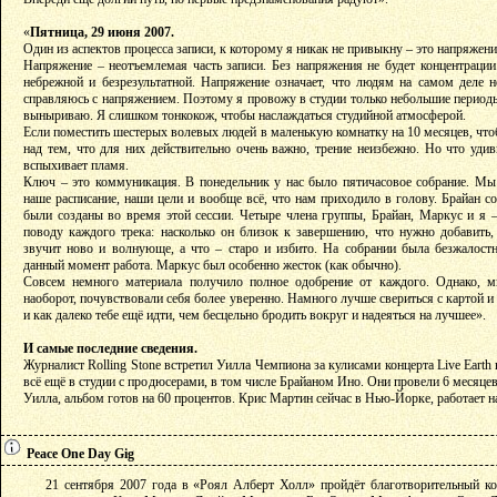
«
Пятница, 29 июня 2007.
Один из аспектов процесса записи, к которому я никак не привыкну – это напряжени
Напряжение – неотъемлемая часть записи. Без напряжения не будет концентрации.
небрежной и безрезультатной. Напряжение означает, что людям на самом деле н
справляюсь с напряжением. Поэтому я провожу в студии только небольшие периоды
выныриваю. Я слишком тонкокож, чтобы наслаждаться студийной атмосферой.
Если поместить шестерых волевых людей в маленькую комнатку на 10 месяцев, чтоб
над тем, что для них действительно очень важно, трение неизбежно. Но что удив
вспыхивает пламя.
Ключ – это коммуникация. В понедельник у нас было пятичасовое собрание. Мы
наше расписание, наши цели и вообще всё, что нам приходило в голову. Брайан со
были созданы во время этой сессии. Четыре члена группы, Брайан, Маркус и я 
поводу каждого трека: насколько он близок к завершению, что нужно добавить,
звучит ново и волнующе, а что – старо и избито. На собрании была безжалостн
данный момент работа. Маркус был особенно жесток (как обычно).
Совсем немного материала получило полное одобрение от каждого. Однако, м
наоборот, почувствовали себя более уверенно. Намного лучше свериться с картой и 
и как далеко тебе ещё идти, чем бесцельно бродить вокруг и надеяться на лучшее».
И самые последние сведения.
Журналист Rolling Stone встретил Уилла Чемпиона за кулисами концерта Live Earth 
всё ещё в студии с продюсерами, в том числе Брайаном Ино. Они провели 6 месяцев
Уилла, альбом готов на 60 процентов. Крис Мартин сейчас в Нью-Йорке, работает н
Peace One Day Gig
21 сентября 2007 года в «Роял Алберт Холл» пройдёт благотворительный ко