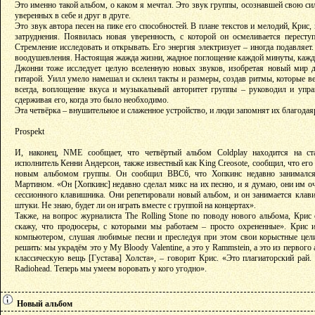
Это именно такой альбом, о каком я мечтал. Это звук группы, осознавшей свою си
уверенных в себе и друг в друге.
Это звук автора песен на пике его способностей. В плане текстов и мелодий, Крис
затруднения. Появилась новая уверенность, с которой он осмеливается пересту
Стремление исследовать и открывать. Его энергия электризует – иногда подавляет
воодушевления. Настоящая жажда жизни, жадное поглощение каждой минуты, каждог
Джонни тоже исследует целую вселенную новых звуков, изобретая новый мир д
гитарой. Уилл умело намешал и склеил такты и размеры, создав ритмы, которые вед
всегда, воплощение вкуса и музыкальный авторитет группы – руководил и упра
сдерживая его, когда это было необходимо.
Эта четвёрка – внушительное и слаженное устройство, и люди запомнят их благода
Prospekt
И, наконец, NME сообщает, что четвёртый альбом Coldplay находится на ст
исполнитель Кенни Андерсон, также известный как King Creosote, сообщил, что ег
новым альбомом группы. Он сообщил BBC6, что Хопкинс недавно занимался
Мартином. «Он [Хопкинс] недавно сделал микс на их песню, и я думаю, они им оч
сессионного клавишника. Они репетировали новый альбом, и он занимается клав
штуки. Не знаю, будет ли он играть вместе с группой на концертах».
Также, на вопрос журналиста The Rolling Stone по поводу нового альбома, Крис 
скажу, что продюсеры, с которыми мы работаем – просто охрененные». Крис и
компьютером, слушая любимые песни и преследуя при этом свои корыстные цел
решить: мы украдём это у My Bloody Valentine, а это у Rammstein, а это из первого
классическую вещь [Густава] Холста», – говорит Крис. «Это плагиаторский рай
Radiohead. Теперь мы умеем воровать у кого угодно».
Новый альбом