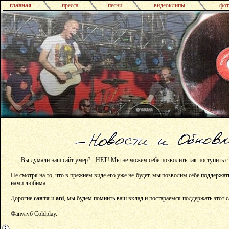
главная
пресса
песни
видеоклипы
фот
Вы думали наш сайт умер? - НЕТ! Мы не можем себе позволить так поступить с
Не смотря на то, что в прежнем виде его уже не будет, мы позволим себе поддержат
нами любима.
Дорогие
санти
и
ani
, мы будем помнить ваш вклад и постараемся поддержать этот с
Фанулуб Coldplay.