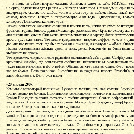
В июне на сайте интернет-магазина Amazon, а затем на сайте HMV.com от
Coldplay, с указанием даты релиза – 3 сентября этого года. Однако админ официал
информацию, сказав, что альбом точно в этом году не выйдет. Позже некий ист
альбом, возможно, выйдет в феврале-марте 2008 года. Одновременно, возм
концертов Латиноамериканского тура.
Начали появляться кое-какие сведения и намёки на то, каким же будет долгождан
фронтмен группы Embrace Дэнни Макнамара, рассказывает: «Крис по секрету дал мн
они снесли мне крышу. Они очень экспериментальные и гораздо более потусторонн
просто дух захватывает. Там много грандиозных гитарных риффов, но есть и ду
дал мне послушать трек, где был только он и пианино, и я подумал – «Вау». Они е
Нельзя устанавливать жёсткие сроки в таких делах. Какими бы не были ваши о
выбросите их прочь».
Тем временем, открылся после редизайна официальный сайт группы Coldplay.com. Н
временной линейки, где появляются сообщения, написанные от руки членами гр
также видео материалы и фотографии. Обещается, что здесь регулярно будут появл
над альбомом. Пока появилось 2 сообщения за подписью некоего Prospekt’a, 
идентифицировать. Вот что он пишет:
«
20 апреля 2007.
Комната с аппаратурой крошечная. Буквально меньше, чем моя спальня. Звуконе
группу, немногим больше. Примерно как репетиционная, которой мы пользовались до
Брайан Ино сидит за своим лэптопом в глубине аппаратной. Словно добродушный
подопечных. Когда он говорит, мы слушаем. Маркус Дрэвг (саундпродюсер) бродит
зоопарке. Боксёр-тяжеловес с кистью художника.
Два очень разных человека, но оба одинаково внушительны. Вместе Брайан и М
какой не было при записи ни одного из предыдущих альбомов. Атмосфера очень на
Я никогда не видел, чтобы у группы было такое желание следовать чьему-либо тв
ворвался в мою комнатку наверху в студии. Он работает над лириксами. Они бол
раньше. Это заметно и в музыке: они не столь прямолинейна, более затейлива.
Впереди ещё долгий путь, но первые предзнаменования радуют».