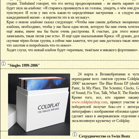
студии. Timbaland говорит, что его метод продюсирования – не иметь заранее с
будет звук на альбоме: «Я стараюсь проникнуть в их головы, увидеть, о чём они ду
чувствуют. И если у них есть какие-то определённые настроения – я следую им
каждодневной жизни – и перенести это в их музыку».
Крис о новом альбоме сказал следующее: «Чтобы нам самим добиться эмоционал
альбома, необходимо, чтобы у нас была одна песня, которую бы нам очень хотело
ещё живы, иначе мы бы были очень расстроены. К счастью, для этого ново
записывать, такая песня уже есть». И ещё одно высказывание Криса: «Я думаю, до
скучная чёрно-белая группа, а сейчас нам кажется, что раз нам досталась такая нев
что захотим и попробовать что-то новое».
Ходят слухи, что новый альбом будет «мрачным, тяжёлым и никакого фортепиано».
"Singles 1999-2006"
24 марта в Великобритании и чут
переиздание всех синглов группы Coldpla
2006" включает: The Blue Room EP (double 
Panic, In My Place, The Scientist, Clocks,
of Sound, Fix You, Talk, What If, The Hardes
Кроме того, все, кто заранее закажу
www.coldplayshop.com
, примут участие 
победителей получат бокс-сет с автог
литографию с изображение обложки одного 
сделает заказ в американском отделение 
эксклюзивную кружечку от Coldplay.
Сотрудничество со Swizz Beatz