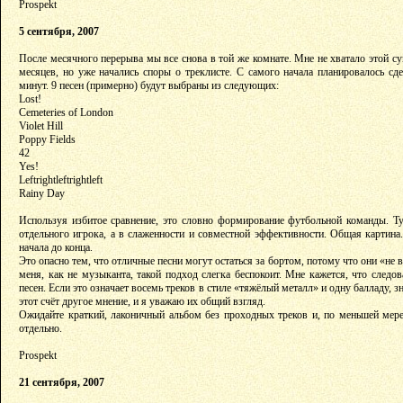
Prospekt
5 сентября, 2007
После месячного перерыва мы все снова в той же комнате. Мне не хватало этой с
месяцев, но уже начались споры о треклисте. С самого начала планировалось сд
минут. 9 песен (примерно) будут выбраны из следующих:
Lost!
Cemeteries of London
Violet Hill
Poppy Fields
42
Yes!
Leftrightleftrightleft
Rainy Day
Используя избитое сравнение, это словно формирование футбольной команды. Ту
отдельного игрока, а в слаженности и совместной эффективности. Общая картин
начала до конца.
Это опасно тем, что отличные песни могут остаться за бортом, потому что они «не
меня, как не музыканта, такой подход слегка беспокоит. Мне кажется, что след
песен. Если это означает восемь треков в стиле «тяжёлый металл» и одну балладу, з
этот счёт другое мнение, и я уважаю их общий взгляд.
Ожидайте краткий, лаконичный альбом без проходных треков и, по меньшей мере
отдельно.
Prospekt
21 сентября, 2007