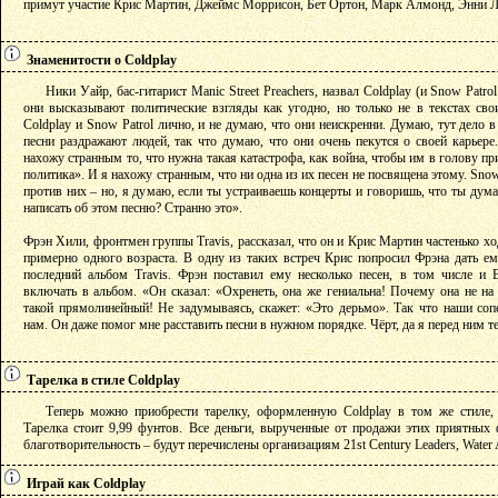
примут участие Крис Мартин, Джеймс Моррисон, Бет Ортон, Марк Алмонд, Энни Ле
Знаменитости о Coldplay
Ники Уайр, бас-гитарист Manic Street Preachers, назвал Coldplay (и Snow Patrol
они высказывают политические взгляды как угодно, но только не в текстах сво
Coldplay и Snow Patrol лично, и не думаю, что они неискренни. Думаю, тут дело в
песни раздражают людей, так что думаю, что они очень пекутся о своей карьер
нахожу странным то, что нужна такая катастрофа, как война, чтобы им в голову 
политика». И я нахожу странным, что ни одна из их песен не посвящена этому. Snow
против них – но, я думаю, если ты устраиваешь концерты и говоришь, что ты дум
написать об этом песню? Странно это».
Фрэн Хили, фронтмен группы Travis, рассказал, что он и Крис Мартин частенько хо
примерно одного возраста. В одну из таких встреч Крис попросил Фрэна дать е
последний альбом Travis. Фрэн поставил ему несколько песен, в том числе и B
включать в альбом. «Он сказал: «Охренеть, она же гениальна! Почему она не на
такой прямолинейный! Не задумываясь, скажет: «Это дерьмо». Так что наши сопе
нам. Он даже помог мне расставить песни в нужном порядке. Чёрт, да я перед ним т
Тарелка в стиле Coldplay
Теперь можно приобрести тарелку, оформленную Coldplay в том же стиле,
Тарелка стоит 9,99 фунтов. Все деньги, вырученные от продажи этих приятных 
благотворительность – будут перечислены организациям 21st Century Leaders, Water 
Играй как Coldplay