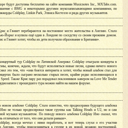
оре будут доступны бесплатно на сайте компании Musicnotes Inc., MXTabs.com.
лашение с BMG и некоторыми другими звукозаписывающими компаниями, по
аккорды Coldplay, Linkin Park, Элвиса Костелло и ряда других музыкантов.
Крис и Гвинет перебираются на постоянное место жительства в Англию. Стало
Нью-Йорке и купила ещё один в Лондоне по соседству со своим прежним домом.
с и Гвинет хотят, чтобы их дети получили образование в Британии».
онцертный тур Coldplay по Латинской Америке. Coldplay отыграли концерты в
эны, конечно, ждали, что будут исполняться новые песни, однако ничего нового
снил это тем, что «они боятся интернета и хотят, чтобы новый альбом стал для
нцертах было сыграно несколько старых песен, крайне редко исполняющихся в
gh Speed. Также Крис пару раз порадовал поклонников кавером на Love Me Tender
аудиозаписи с прошедшего тура можно найти на нашем форуме.
 новом альбоме Coldplay. Стало известно, что продюсерами будущего альбома
 Ино не только продюсировал такие группы как Talking Heads и U2, но и сам
ной музыки музыкантом. По поводу нового альбома Coldplay Ино сказал, что
ь отличаться от того, что они делали раньше».
dplay, всегда мечтал с ними поработать, и вот теперь слухи о его участии
в Англию, чтобы присоединиться к группе в их новой, недавно построенной,