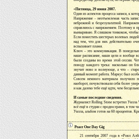
«
Пятница, 29 июня 2007.
Один из аспектов процесса записи, к кот
Напряжение – неотъемлемая часть записи
небрежной и безрезультатной. Напряжен
справляюсь с напряжением. Поэтому я пр
выныриваю. Я слишком тонкокож, чтобы 
Если поместить шестерых волевых людей 
над тем, что для них действительно оче
вспыхивает пламя.
Ключ – это коммуникация. В понедельн
наше расписание, наши цели и вообще вс
были созданы во время этой сессии. Че
поводу каждого трека: насколько он бл
звучит ново и волнующе, а что – старо
данный момент работа. Маркус был особе
Совсем немного материала получило п
наоборот, почувствовали себя более увер
и как далеко тебе ещё идти, чем бесцельн
И самые последние сведения.
Журналист Rolling Stone встретил Уилла 
всё ещё в студии с продюсерами, в том ч
Уилла, альбом готов на 60 процентов. Кр
Peace One Day Gig
21 сентября 2007 года в «Роял Алб