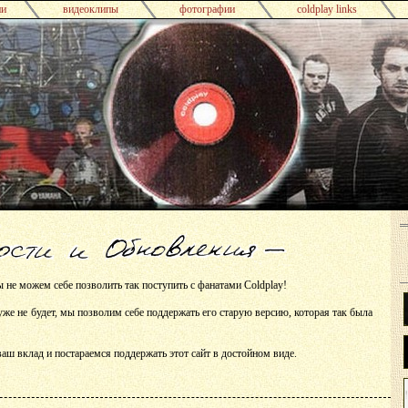
ни
видеоклипы
фотографии
coldplay links
не можем себе позволить так поступить с фанатами Coldplay!
 уже не будет, мы позволим себе поддержать его старую версию, которая так была
аш вклад и постараемся поддержать этот сайт в достойном виде.