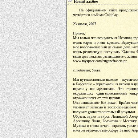
Новый альбом
На официальном сайте продолжают 
четвёртого альбома Coldplay:
23 июля, 2007
Привет,
Мы только что вернулись из Испании, гд
очень жарко и очень красиво. Вернувши
моё воображение или на самом деле насту
очень рекомендую послушать Юджина Ф
ваши дни, пока вы размышляете о жизни
www.myspace.com/eugenefrancisjnr
с любовью, Уилл.
Мы путешествовали налегке – акустическ
в Барселоне – переезжали из церкви в це
играли у ног архангелов. Это странн
окруживших один-единственный мик
отражающихся от стен церкви.
Они записывают бэк-вокал. Брайан часте
управляет записью и воспроизведением н
получает удовлетворительный результат.
Образы, звуки и вкусы Латинской Амери
Аргентину, Чили, Бразилию и Мексику 
Музыка и слова начали отражать усилени
многом отражают атмосферу Буэнос-Айре