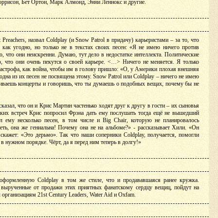
ррисон, Бет Ортон, Марк Алмонд, Энни Леннокс и другие.
 Preachers, назвал Coldplay (и Snow Patrol в придачу) карьеристами – за то, что
как угодно, но только не в текстах своих песен: «Я не имею ничего против
ю, что они неискренни. Думаю, тут дело в недостатке интеллекта. Политические
, что они очень пекутся о своей карьере. <…> Ничего не меняется. Я только
тастрофа, как война, чтобы им в голову пришло: «О, у Америки плохая внешняя
одна из их песен не посвящена этому. Snow Patrol или Coldplay – ничего не имею
аиваешь концерты и говоришь, что ты думаешь о подобных вещах, почему бы не
казал, что он и Крис Мартин частенько ходят друг к другу в гости – их сыновья
аких встреч Крис попросил Фрэна дать ему послушать тогда ещё не вышедший
л ему несколько песен, в том числе и Big Chair, которую не планировалось
еть, она же гениальна! Почему она не на альбоме?» - рассказывает Хили. «Он
скажет: «Это дерьмо». Так что наши соперники Coldplay, получается, помогли
в нужном порядке. Чёрт, да я перед ним теперь в долгу!»
 оформленную Coldplay в том же стиле, что и продававшаяся ранее кружка.
, вырученные от продажи этих приятных фанатскому сердцу вещиц, пойдут на
организациям 21st Century Leaders, Water Aid и Oxfam.