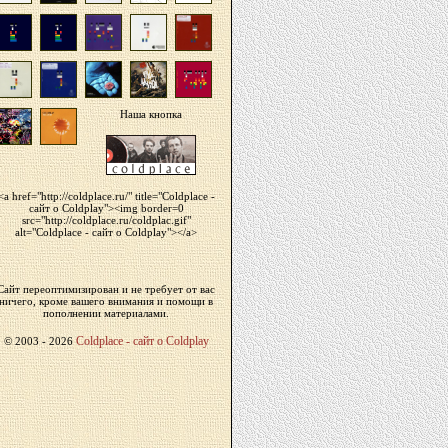
Наша кнопка
<a href="http://coldplace.ru/" title="Сoldplace -
сайт о Coldplay"><img border=0
src="http://coldplace.ru/coldplac.gif"
alt="Сoldplace - сайт о Coldplay"></a>
Сайт переоптимизирован и не требует от вас
ничего, кроме вашего внимания и помощи в
пополнении материалами.
Сoldplace - сайт о Coldplay
© 2003 -
2026