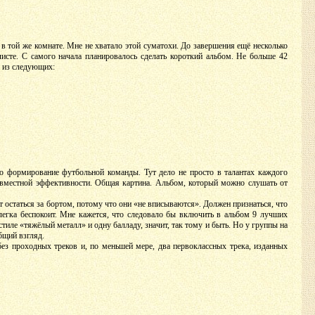
в той же комнате. Мне не хватало этой суматохи. До завершения ещё несколько
листе. С самого начала планировалось сделать короткий альбом. Не больше 42
ы из следующих:
но формирование футбольной команды. Тут дело не просто в талантах каждого
совместной эффективности. Общая картина. Альбом, который можно слушать от
т остаться за бортом, потому что они «не вписываются». Должен признаться, что
слегка беспокоит. Мне кажется, что следовало бы включить в альбом 9 лучших
 стиле «тяжёлый металл» и одну балладу, значит, так тому и быть. Но у группы на
бщий взгляд.
ез проходных треков и, по меньшей мере, два первоклассных трека, изданных