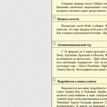
Гитарные аккорды песен Coldplay вск
Компания заключила лицензионное сог
которому она имеет право предоставлять 
Немного сплетен
Воскресная газета Мэйл сообщает: 
известно, что пара продала свой дом в 
Как сообщает неназванный источник, «Кри
Латиноамериканский тур
С 14 февраля по 4 марта проходил к
Чили, Аргентине, Бразилии и Мексике. Ф
на концертах не прозвучало – Крис объя
всех настоящим сюрпризом». Зато на ко
последние годы – Shiver, Parachutes, Hi
Элвиса Пресли. Фотографии и кое-какие 
Подробности о новом альбоме
Выясняются кое-какие подробности о
станут Брайан Ино и Timbaland. Брайан
является известнейшим в мире электрон
«альбом будет очень оригинальным и очен
Timbaland, будучи большим фанатом Col
подтвердились. В апреле он приезжает 