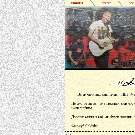
главная
пресса
пес
Вы думали наш сайт умер? - НЕТ! Мы 
Не смотря на то, что в прежнем виде его
нами любима.
Дорогие
санти
и
ani
, мы будем помнить в
Фанулуб Coldplay.