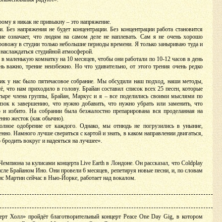
орому я никак не привыкну – это напряжение.
. Без напряжения не будет концентрации. Без концентрации работа становится
ие означает, что людям на самом деле не наплевать. Сам я не очень хорошо
овожу в студии только небольшие периоды времени. Я только заныриваю туда и
наслаждаться студийной атмосферой.
в маленькую комнатку на 10 месяцев, чтобы они работали по 10-12 часов в день
нь важно, трение неизбежно. Но что удивительно, от этого трения очень редко
ик у нас было пятичасовое собрание. Мы обсудили наш подход, наши методы,
ё, что нам приходило в голову. Брайан составил список всех 25 песен, которые
тыре члена группы, Брайан, Маркус и я – все поделились своими мыслями по
изок к завершению, что нужно добавить, что нужно убрать или заменить, что
 и избито. На собрании была безжалостно препарирована вся проделанная на
нно жесток (как обычно).
олное одобрение от каждого. Однако, мы отнюдь не погрузились в уныние,
енно. Намного лучше свериться с картой и знать, в каком направлении двигаться,
о бродить вокруг и надеяться на лучшее».
Чемпиона за кулисами концерта Live Earth в Лондоне. Он рассказал, что Coldplay
исле Брайаном Ино. Они провели 6 месяцев, репетируя новые песни, и, по словам
ис Мартин сейчас в Нью-Йорке, работает над вокалом.
ерт Холл» пройдёт благотворительный концерт Peace One Day Gig, в котором