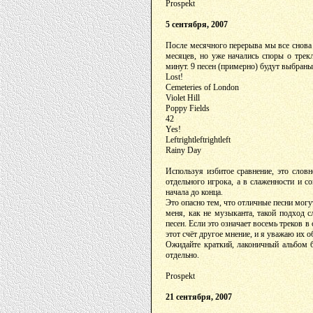
Prospekt
5 сентября, 2007
После месячного перерыва мы все снова 
месяцев, но уже начались споры о трек
минут. 9 песен (примерно) будут выбран
Lost!
Cemeteries of London
Violet Hill
Poppy Fields
42
Yes!
Leftrightleftrightleft
Rainy Day
Используя избитое сравнение, это слов
отдельного игрока, а в слаженности и 
начала до конца.
Это опасно тем, что отличные песни могу
меня, как не музыканта, такой подход 
песен. Если это означает восемь треков в
этот счёт другое мнение, и я уважаю их о
Ожидайте краткий, лаконичный альбом б
отдельно.
Prospekt
21 сентября, 2007