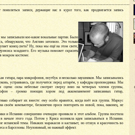
появляться записи, держащие нас в курсе того, как продвигается запись
е мы записывали кое-какие вокальные партии. Было
сь, обнаружили, что Англию затопило. Это только
пает конец света? Ну, пока мы ещё на этом свете,
рэнсиса младшего. Его музыка поможет скрасить
 в мокром костюме.
ая гитара, пара микрофонов, ноутбук и несколько наушников. Мы записывались
рковь, устраиваясь, где получится: перед алтарём, у кафедры проповедника. Мы
ая сцена: силы небесные смотрят сверху вниз на четверых членов группы,
рофон – громко поющих хором под аккомпанемент записанных гитар,
нько собирает их вместе: ему особо нравится, когда поёт вся группа. Маркус
а своём компьютере, бесконечно прося повторить по новой, пока, наконец, не
ки и Испании совершенно очевидно проникли в этот альбом. Группа посетила
в начале этого года. Потом у Криса возникла идея записываться в Испании.
е испанской темы. Никаких маракасов и кастаньет, но отзвук и красочность во
са и Барселоны. Неуловимый, но важный эффект.