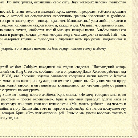
тал. Это звук группы, осознавшей свою силу. Звук четверых человек, полностью
бностей. В плане текстов и мелодий, Крис, кажется, преодолел всё свои прошлые
сть, с которой он осмеливается переступить границы известного и удобного.
о энергия электризует – иногда подавляет. Маниакальный узел любви, страсти и
жадное поглощение каждой минуты, каждого дня. Он знает, что времени мало.
ю новых звуков, изобретая новый мир для каждой песни. Альбом полон его
кты и размеры, создав ритмы, которые ведут, чем следуют за песней. Гай – как
ый авторитет группы – руководил и управлял всем процессом, подталкивая и
о.
 устройство, и люди запомнят их благодаяря именно этому альбому.
ртый альбом Coldplay находится на стадии сведения. Шотландский автор-
стный как King Creosote, сообщил, что его продюсер Джон Хопкинс работает над
BBC6, что Хопкинс недавно занимался сведением песни вместе с Крисом
 микс на их песню, и я думаю, они им очень довольны. Он у них что-то вроде
али новый альбом, и он занимается клавишными, так что они пробуют разные
е с группой на концертах».
g Stone по поводу нового альбома, Крис сказал: «Не хочу говорить много, но
работаем – просто охрененные». Крис и компания проводят долгие часы за
преследуя при этом свои корыстные цели. «Мы можем работать над чем-то и
tine, а это у Rammstein, а это из первого альбома Jay-Z, а потом послушаем эту
– говорит Крис. «Это плагиаторский рай. Раньше мы умели воровать только у
ого угодно».