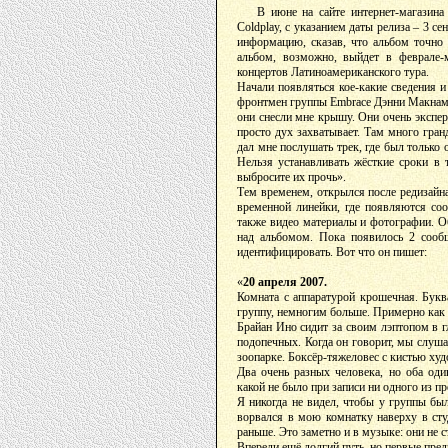
В июне на сайте интернет-магазин
Coldplay, с указанием даты релиза – 3 с
информацию, сказав, что альбом точно 
альбом, возможно, выйдет в феврале
концертов Латиноамериканского тура.
Начали появляться кое-какие сведения и
фронтмен группы Embrace Дэнни Макнамар
они снесли мне крышу. Они очень экспер
просто дух захватывает. Там много гра
дал мне послушать трек, где был только 
Нельзя устанавливать жёсткие сроки в
выбросите их прочь».
Тем временем, открылся после редизайна
временной линейки, где появляются со
также видео материалы и фотографии. Об
над альбомом. Пока появилось 2 сообщ
идентифицировать. Вот что он пишет:
«
20 апреля 2007.
Комната с аппаратурой крошечная. Букв
группу, немногим больше. Примерно как р
Брайан Ино сидит за своим лэптопом в 
подопечных. Когда он говорит, мы слуша
зоопарке. Боксёр-тяжеловес с кистью ху
Два очень разных человека, но оба од
какой не было при записи ни одного из 
Я никогда не видел, чтобы у группы был
ворвался в мою комнатку наверху в сту
раньше. Это заметно и в музыке: они не с
Впереди ещё долгий путь, но первые пре