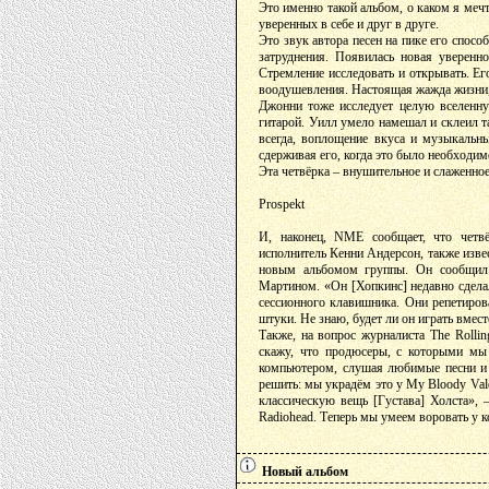
Это именно такой альбом, о каком я меч
уверенных в себе и друг в друге.
Это звук автора песен на пике его спосо
затруднения. Появилась новая уверенно
Стремление исследовать и открывать. Ег
воодушевления. Настоящая жажда жизни, 
Джонни тоже исследует целую вселенну
гитарой. Уилл умело намешал и склеил та
всегда, воплощение вкуса и музыкальн
сдерживая его, когда это было необходим
Эта четвёрка – внушительное и слаженное
Prospekt
И, наконец, NME сообщает, что четвё
исполнитель Кенни Андерсон, также изве
новым альбомом группы. Он сообщил 
Мартином. «Он [Хопкинс] недавно сделал
сессионного клавишника. Они репетиров
штуки. Не знаю, будет ли он играть вмест
Также, на вопрос журналиста The Rollin
скажу, что продюсеры, с которыми мы 
компьютером, слушая любимые песни и 
решить: мы украдём это у My Bloody Valen
классическую вещь [Густава] Холста», 
Radiohead. Теперь мы умеем воровать у к
Новый альбом