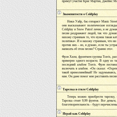
примут участие Крис Мартин, Джеймс Мо
Знаменитости о Coldplay
Ники Уайр, бас-гитарист Manic Street
они высказывают политические взгляды 
Coldplay и Snow Patrol лично, и не дума
песни раздражают людей, так что думаю
нахожу странным то, что нужна такая ка
политика». И я нахожу странным, что ни 
против них – но, я думаю, если ты устр
написать об этом песню? Странно это».
Фрэн Хили, фронтмен группы Travis, расс
примерно одного возраста. В одну из т
последний альбом Travis. Фрэн постави
включать в альбом. «Он сказал: «Охрен
такой прямолинейный! Не задумываясь, 
нам. Он даже помог мне расставить песни 
Тарелка в стиле Coldplay
Теперь можно приобрести тарелку,
Тарелка стоит 9,99 фунтов. Все деньги
благотворительность – будут перечислены 
Играй как Coldplay