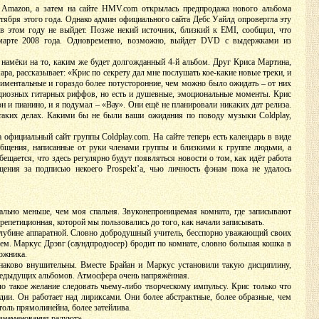
а Amazon, а затем на сайте HMV.com открылась предпродажа нового альбома
ентября этого года. Однако админ официального сайта Дебс Уайлд опровергла эту
в этом году не выйдет. Позже некий источник, близкий к EMI, сообщил, что
-марте 2008 года. Одновременно, возможно, выйдет DVD с выдержками из
 намёки на то, каким же будет долгожданный 4-й альбом. Друг Криса Мартина,
а, рассказывает: «Крис по секрету дал мне послушать кое-какие новые треки, и
иментальные и гораздо более потусторонние, чем можно было ожидать – от них
ндиозных гитарных риффов, но есть и душевные, эмоциональные моменты. Крис
он и пианино, и я подумал – «Вау». Они ещё не планировали никаких дат релиза.
 таких делах. Какими бы не были ваши ожидания по поводу музыки Coldplay,
 официальный сайт группы Coldplay.com. На сайте теперь есть календарь в виде
общения, написанные от руки членами группы и близкими к группе людьми, а
ещается, что здесь регулярно будут появляться новости о том, как идёт работа
ения за подписью некоего Prospekt’a, чью личность фэнам пока не удалось
ально меньше, чем моя спальня. Звуконепроницаемая комната, где записывают
епетиционная, которой мы пользовались до того, как начали записывать.
глубине аппаратной. Словно добродушный учитель, бесспорно уважающий своих
ем. Маркус Дрэвг (саундпродюсер) бродит по комнате, словно большая кошка в
дожника.
инаково внушительны. Вместе Брайан и Маркус установили такую дисциплину,
предыдущих альбомов. Атмосфера очень напряжённая.
о такое желание следовать чьему-либо творческому импульсу. Крис только что
дии. Он работает над лириксами. Они более абстрактные, более образные, чем
толь прямолинейна, более затейлива.
дзнаменования радуют».