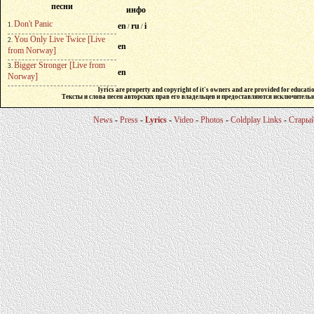
песни
инфо
Don't Panic
1.
en
ru
i
/
/
You Only Live Twice [Live
2.
en
from Norway]
Bigger Stronger [Live from
3.
en
Norway]
lyrics are property and copyright of it's owners and are provided for educati
Тексты и слова песен авторских прав его владельцев и предоставляются исключитель
News
-
Press
-
Lyrics
-
Video
-
Photos
-
Coldplay Links
-
Стары