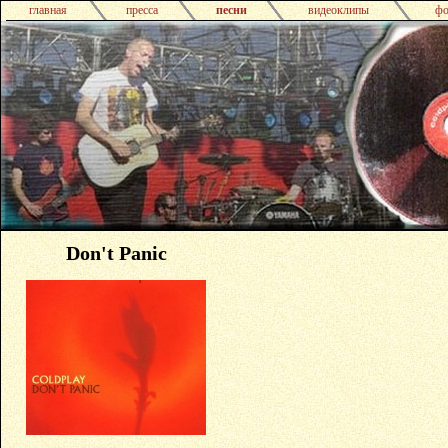
главная
пресса
песни
видеоклипы
фо
Don't Panic